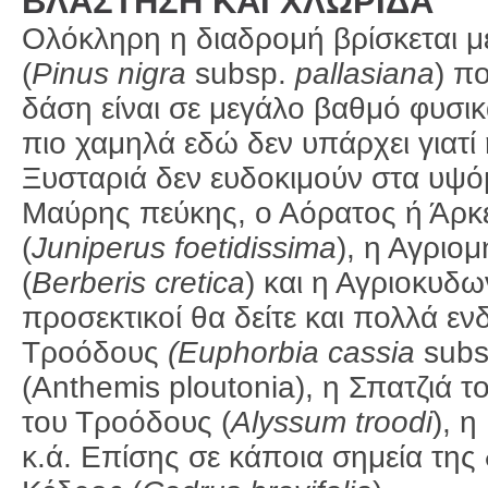
ΒΛΑΣΤΗΣΗ ΚΑΙ ΧΛΩΡΙΔΑ
Ολόκληρη η διαδρομή βρίσκεται 
(
Pinus
nigra
subsp.
pallasiana
) π
δάση είναι σε μεγάλο βαθμό φυσ
πιο χαμηλά εδώ δεν υπάρχει γιατί 
Ξυσταριά δεν ευδοκιμούν στα υψόμε
Μαύρης πεύκης, ο Αόρατος ή Άρκ
(
Juniperus
foetidissima
), η Αγριομ
(
Berberis
cretica
) και η Αγριοκυδω
προσεκτικοί θα δείτε και πολλά ε
Τροόδους
(
Euphorbia
cassia
subs
(Anthemis ploutonia), η Σπατζιά τ
του Τροόδους (
Alyssum
troodi
), 
κ.ά. Επίσης σε κάποια σημεία της