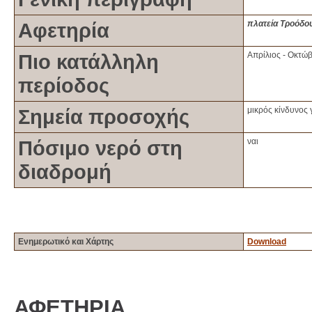
Αφετηρία
πλατεία Τροόδο
Πιο κατάλληλη
Απρίλιος - Οκτώ
περίοδος
Σημεία προσοχής
μικρός κίνδυνος
Πόσιμο νερό στη
ναι
διαδρομή
Ενημερωτικό και Χάρτης
Download
ΑΦEΤΗΡΙΑ