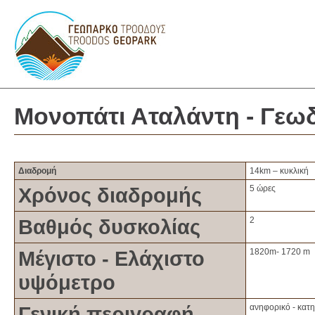
Μονοπάτι Αταλάντη - Γεω
Διαδρομή
14km – κυκλική
Χρόνος διαδρομής
5 ώρες
Βαθμός δυσκολίας
2
Μέγιστο - Ελάχιστο
1820m- 1720 m
υψόμετρο
Γενική περιγραφή
ανηφορικό - κατ