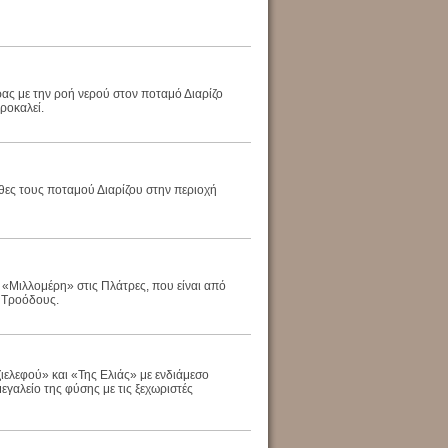
ας με την ροή νερού στον ποταμό Διαρίζο
προκαλεί.
θες τους ποταμού Διαρίζου στην περιοχή
«Μιλλομέρη» στις Πλάτρες, που είναι από
ς Τροόδους.
ιελεφού» και «Της Ελιάς» με ενδιάμεσο
εγαλείο της φύσης με τις ξεχωριστές