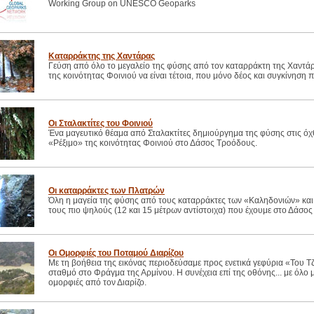
Working Group on UNESCO Geoparks
Καταρράκτης της Χαντάρας
Γεύση από όλο το μεγαλείο της φύσης από τον καταρράκτη της Χαντάρ
της κοινότητας Φοινιού να είναι τέτοια, που μόνο δέος και συγκίνηση 
Οι Σταλακτίτες του Φοινιού
Ένα μαγευτικό θέαμα από Σταλακτίτες δημιούργημα της φύσης στις όχ
«Ρέξιμο» της κοινότητας Φοινιού στο Δάσος Τροόδους.
Οι καταρράκτες των Πλατρών
Όλη η μαγεία της φύσης από τους καταρράκτες των «Καληδονιών» και 
τους πιο ψηλούς (12 και 15 μέτρων αντίστοιχα) που έχουμε στο Δάσο
Οι Ομορφιές του Ποταμού Διαρίζου
Με τη βοήθεια της εικόνας περιοδεύσαμε προς ενετικά γεφύρια «Του Τζ
σταθμό στο Φράγμα της Αρμίνου. Η συνέχεια επί της οθόνης... με όλο μ
ομορφιές από τον Διαρίζο.