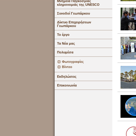
Μνημεία Παγκόσμιας
κληρονομιάς της UNESCO
Συνοδοί Γεωπάρκου
Δίκτυο Επιχειρήσεων
Γεωπάρκου
Το έργο
Τα Νέα μας
Πολυμέσα
Φωτογραφίες
Βίντεο
Εκδηλώσεις
Επικοινωνία